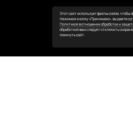
Этот сайт использует файлы cookie, чтобы 
Нажимая кнопку «Принимаю», вы даете согла
Политикой в отношении обработки и защи
обработкой вам следует отключить сохране
покинуть сайт.
 задач
АСУ
еспечивают полный
Автом
 процессами
на пр
ь человеческий фактор
й. Мы интегрируем