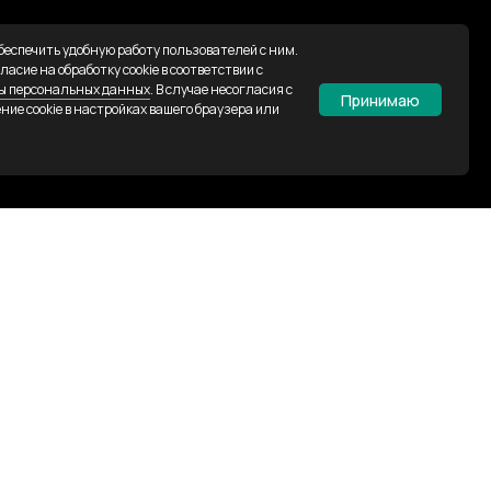
обеспечить удобную работу пользователей с ним.
сие на обработку cookie в соответствии с
ты персональных данных
. В случае несогласия с
Принимаю
ние cookie в настройках вашего браузера или
ТП
атизация технологических процессов
омышленных предприятиях